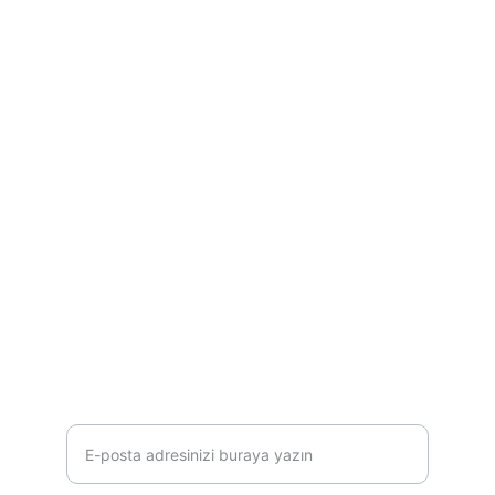
İletişim - Adres
osmanliyayinevigulnesriyat@gmail.com
İstiklal mahallesi, Lokmanhekim caddesi 
No:3 Ümraniye İstanbul
0 216 461 92 35
E-posta adresinizi girin