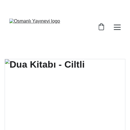
BÜYÜK İNDİRİMLER, FIRSATLARI KAÇIRMAYIN!