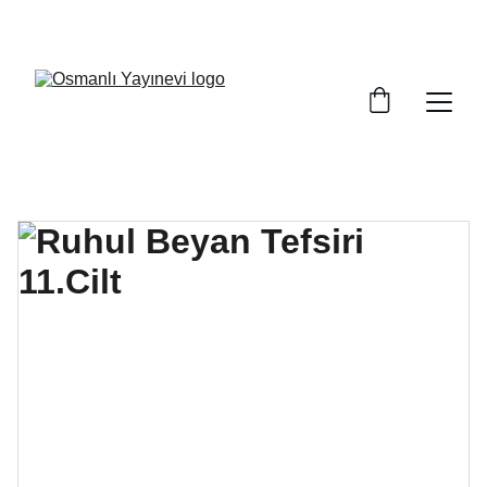
BÜYÜK İNDİRİMLER, FIRSATLARI KAÇIRMAYIN!