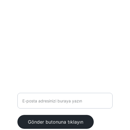
İletişim - Adres
osmanliyayinevigulnesriyat@gmail.com
İstiklal mahallesi, Lokmanhekim caddesi 
No:3 Ümraniye İstanbul
0 216 461 92 35
E-posta adresinizi girin
Gönder butonuna tıklayın