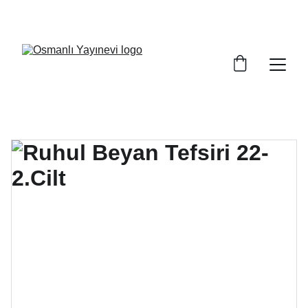
BÜYÜK İNDİRİMLER, FIRSATLARI KAÇIRMAYIN!